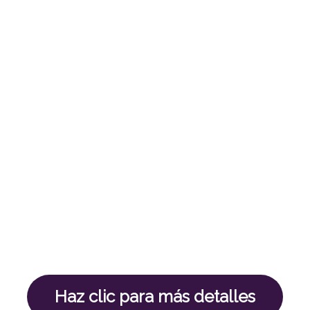
GRATIS como regalo a la Humanidad
Ha comenzado un nuevo Movimiento
Global basado en la Conciencia de la
Unidad. Es hora de una nueva historia
sobre la vida, el dinero y el bienestar de
Todos. Éste será el espacio donde se
proporcionará Acceso Universal al Sistema
de Planificación Financiera
Trascendental™. En esta comunidad, los
miembros aprenderán y aplicarán nuestro
«Sistema», diseñarán su vida financiera
trascendental.
Haz clic para más detalles