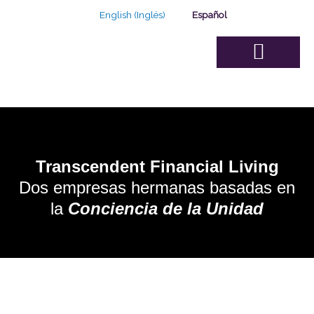
Ir
English
(
Inglés
)
Español
al
contenido
Sobre Nosotros
Junta de Asesores
Nuestra Solución
Nuestra capacidad
Plan de Negocio
Transcendent Financial Living
Dos empresas hermanas basadas en
la
Conciencia de la Unidad
LA MEMBRESÍA DE PLANIFICACIÓN
FINANCIERA TRASCENDENTAL