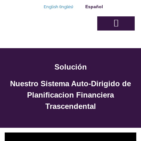
Ir
English
(
Inglés
)
Español
al
contenido
Sobre Nosotros
Junta de Asesores
Nuestra Solución
Nuestra capacidad
Plan de Negocio
Solución
Nuestro Sistema Auto-Dirigido de
Planificacion Financiera
Trascendental