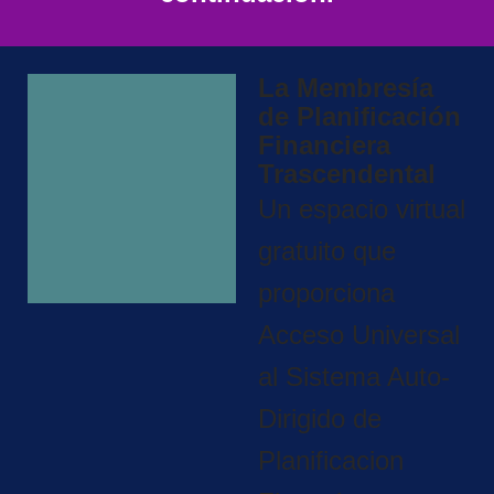
La Membresía
de Planificación
Financiera
Trascendental
Un espacio virtual
gratuito que
proporciona
Acceso Universal
al Sistema Auto-
Dirigido de
Planificacion