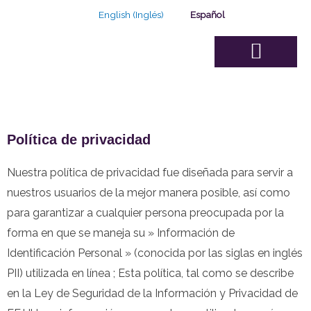
Ir
English
(
Inglés
)
Español
al
contenido
Sobre Nosotros
Junta de Asesores
Nuestra Solución
Nuestra capacidad
Plan de Negocio
Política de privacidad
Nuestra política de privacidad fue diseñada para servir a
nuestros usuarios de la mejor manera posible, así como
para garantizar a cualquier persona preocupada por la
forma en que se maneja su » Información de
Identificación Personal » (conocida por las siglas en inglés
PII) utilizada en línea ; Esta política, tal como se describe
en la Ley de Seguridad de la Información y Privacidad de